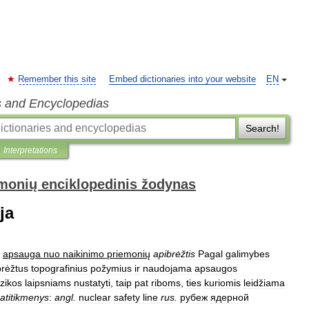
Remember this site
Embed dictionaries into your website
EN
s and Encyclopedias
Search!
Interpretations
monių enciklopedinis žodynas
ja
apsauga
nuo
naikinimo
priemonių
apibrėžtis
Pagal
galimybes
brėžtus
topografinius
požymius
ir
naudojama
apsaugos
izikos
laipsniams
nustatyti
,
taip
pat
riboms
,
ties
kuriomis
leidžiama
atitikmenys
:
angl
.
nuclear
safety
line
rus
.
рубеж
ядерной