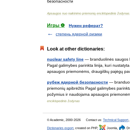
безопасности
Apsaugos
nuo
naikinimo
priemonių
enciklopedinis
žodynas
Игры ⚽
Нужен реферат?
степень ядерной ризики
Look at other dictionaries:
nuclear safety line
— branduolinės saugos li
Pagal galimybes parinkta linija, kuri nustatyt
apsaugos priemonėms, draugiškų pajėgų 
рубеж ядерной безопасности
— branduoli
priemonių apibrėžtis Pagal galimybes parinkta l
požymius ir naudojama apsaugos priemonė
enciklopedinis žodynas
© Academic, 2000-2026
Contact us:
Technical Support
,
Dictionaries export
, created on PHP,
Joomla,
Dr