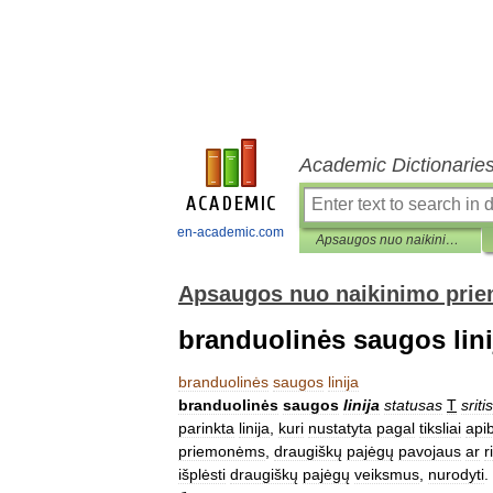
Academic Dictionarie
en-academic.com
Apsaugos nuo naikinimo priemonių enciklopedinis žodynas
Apsaugos nuo naikinimo prie
branduolinės saugos lini
branduolinės
saugos
linija
branduolinės
saugos
linija
statusas
T
sritis
parinkta
linija
,
kuri
nustatyta
pagal
tiksliai
api
priemonėms
,
draugiškų
pajėgų
pavojaus
ar
r
išplėsti
draugiškų
pajėgų
veiksmus
,
nurodyti
.