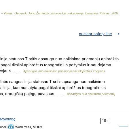
. –
Vilnius:
Generolo
Jono
Žemaičio
Lietuvos
karo
akademija
.
Eugenijus
Kisinas
.
2002
.
nuclear safety line
nija statusas T sritis apsauga nuo naikinimo priemonių apibrėžtis
a pagal tiksliai apibrėžtus topografinius požymius ir naudojama
pavojaus… …
Apsaugos nuo naikinimo priemonių enciklopedinis žodynas
nės saugos linija statusas T sritis apsauga nuo naikinimo
inija, kuri nustatyta pagal tiksliai apibrėžtus topografinius
ms, draugiškų pajėgų pavojaus… …
Apsaugos nuo naikinimo priemonių
Advertising
18+
upal,
WordPress, MODx.